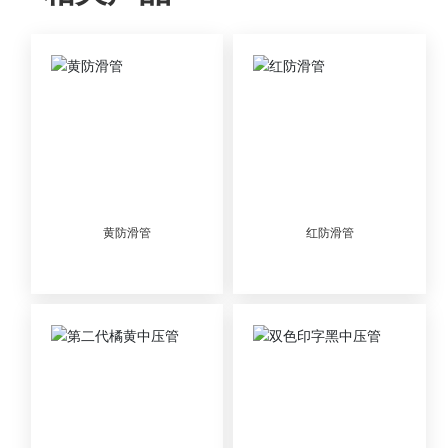
黄防滑管
红防滑管