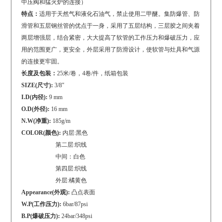
中压阀和猛火炉的连接）
特点：
适用于天然气和液化石油气，禁止使用二甲醚。集防爆管、防
滑管和五层钢丝管的优点于一身，采用了五层结构，三层胶之间夹着
两层增强层，结合紧密，大大提高了软管的工作压力和爆破压力，应
用的范围更广，更安全，外层采用了防滑设计，使软管与灶具和气源
的连接更牢固。
长度及包装：
25米/卷，4卷/件，纸箱包装
SIZE(尺寸):
3/8"
I.D(内径):
9 mm
O.D(外径):
16 mm
N.W(净重):
185g/m
COLOR(颜色):
内层:黑色
第二层:织线
中间：白色
第四层:织线
外层:橘黄色
Appearance(外观):
凸点表面
W.P(工作压力):
6bar/87psi
B.P(爆破压力):
24bar/348psi