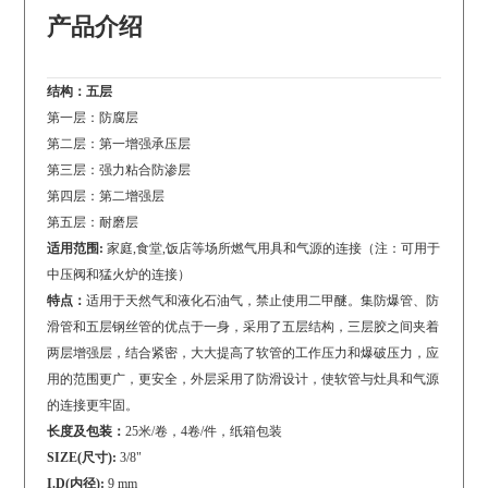
产品介绍
结构：五层
第一层：防腐层
第二层：第一增强承压层
第三层：强力粘合防渗层
第四层：第二增强层
第五层：耐磨层
适用范围:
家庭,食堂,饭店等场所燃气用具和气源的连接（注：可用于
中压阀和猛火炉的连接）
特点：
适用于天然气和液化石油气，禁止使用二甲醚。集防爆管、防
滑管和五层钢丝管的优点于一身，采用了五层结构，三层胶之间夹着
两层增强层，结合紧密，大大提高了软管的工作压力和爆破压力，应
用的范围更广，更安全，外层采用了防滑设计，使软管与灶具和气源
的连接更牢固。
长度及包装：
25米/卷，4卷/件，纸箱包装
SIZE(尺寸):
3/8"
I.D(内径):
9 mm