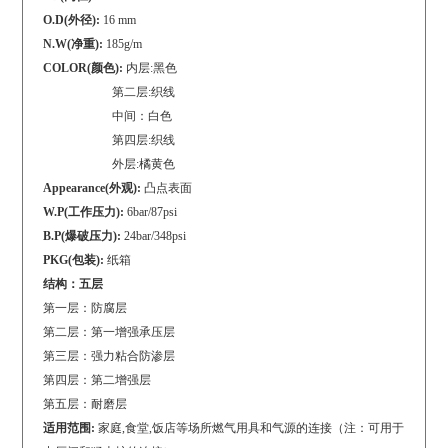
O.D(外径):
16 mm
N.W(净重):
185g/m
COLOR(颜色):
内层:黑色
第二层:织线
中间：白色
第四层:织线
外层:橘黄色
Appearance(外观):
凸点表面
W.P(工作压力):
6bar/87psi
B.P(爆破压力):
24bar/348psi
PKG(包装):
纸箱
结构：五层
第一层：防腐层
第二层：第一增强承压层
第三层：强力粘合防渗层
第四层：第二增强层
第五层：耐磨层
适用范围:
家庭,食堂,饭店等场所燃气用具和气源的连接（注：可用于