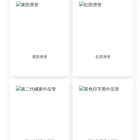
黄防滑管
红防滑管