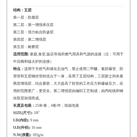
结构：五层
第一层：防腐层
第二层：第一增强承压层
第三层：强力粘合防渗层
第四层：第二增强层
第五层：耐磨层
适用范围:
家庭,食堂,饭店等场所燃气用具和气源的连接（注：可用于
中压阀和猛火炉的连接）
特点：
适用于天然气和液化石油气，禁止使用二甲醚。集防爆管、防
滑管和五层钢丝管的优点于一身，采用了五层结构，三层胶之间夹着
两层增强层，结合紧密，大大提高了软管的工作压力和爆破压力，应
用的范围更广，更安全。第二增强层由编织工艺制成，由丙纶线和钢
丝双层加强而成。
长度及包装：
25米/卷，4卷/件，纸箱包装
SIZE(尺寸):
3/8"
I.D(内径):
9 mm
O.D(外径):
16 mm
N.W(净重):
185g/m