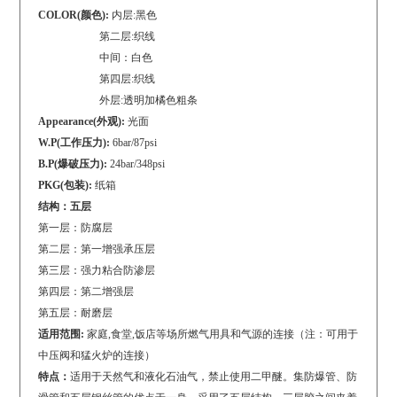
COLOR(颜色):
内层:黑色
第二层:织线
中间：白色
第四层:织线
外层:透明加橘色粗条
Appearance(外观):
光面
W.P(工作压力):
6bar/87psi
B.P(爆破压力):
24bar/348psi
PKG(包装):
纸箱
结构：五层
第一层：防腐层
第二层：第一增强承压层
第三层：强力粘合防渗层
第四层：第二增强层
第五层：耐磨层
适用范围:
家庭,食堂,饭店等场所燃气用具和气源的连接（注：可用于
中压阀和猛火炉的连接）
特点：
适用于天然气和液化石油气，禁止使用二甲醚。集防爆管、防