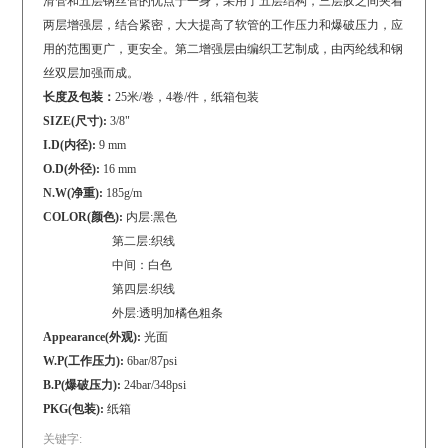
滑管和五层钢丝管的优点于一身，采用了五层结构，三层胶之间夹着
两层增强层，结合紧密，大大提高了软管的工作压力和爆破压力，应
用的范围更广，更安全。第二增强层由编织工艺制成，由丙纶线和钢
丝双层加强而成。
长度及包装：
25米/卷，4卷/件，纸箱包装
SIZE(尺寸):
3/8"
I.D(内径):
9 mm
O.D(外径):
16 mm
N.W(净重):
185g/m
COLOR(颜色):
内层:黑色
第二层:织线
中间：白色
第四层:织线
外层:透明加橘色粗条
Appearance(外观):
光面
W.P(工作压力):
6bar/87psi
B.P(爆破压力):
24bar/348psi
PKG(包装):
纸箱
关键字: