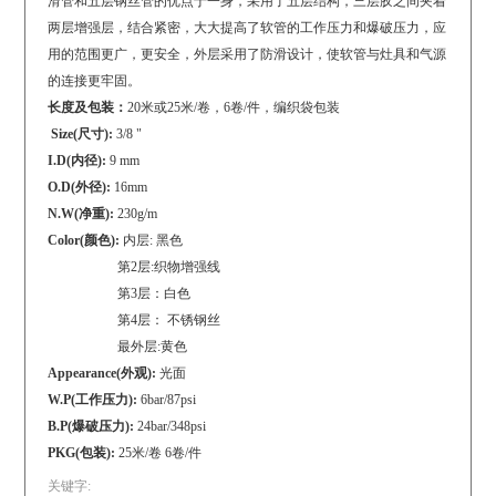
滑管和五层钢丝管的优点于一身，采用了五层结构，三层胶之间夹着
两层增强层，结合紧密，大大提高了软管的工作压力和爆破压力，应
用的范围更广，更安全，外层采用了防滑设计，使软管与灶具和气源
的连接更牢固。
长度及包装：
20米或25米/卷，6卷/件，编织袋包装
Size(尺寸):
3/8 "
I.D(内径):
9 mm
O.D(外径):
16mm
N.W(净重):
230g/m
Color(颜色):
内层: 黑色
第2层:织物增强线
第3层：白色
第4层： 不锈钢丝
最外层:黄色
Appearance(外观):
光面
W.P(工作压力):
6bar/87psi
B.P(爆破压力):
24bar/348psi
PKG(包装):
25米/卷 6卷/件
关键字: