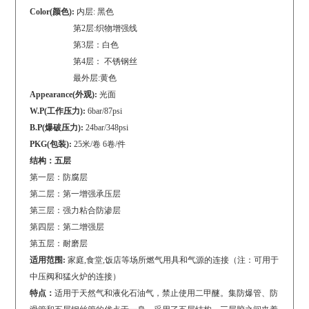
Color(颜色):
内层: 黑色
第2层:织物增强线
第3层：白色
第4层： 不锈钢丝
最外层:黄色
Appearance(外观):
光面
W.P(工作压力):
6bar/87psi
B.P(爆破压力):
24bar/348psi
PKG(包装):
25米/卷 6卷/件
结构：五层
第一层：防腐层
第二层：第一增强承压层
第三层：强力粘合防渗层
第四层：第二增强层
第五层：耐磨层
适用范围:
家庭,食堂,饭店等场所燃气用具和气源的连接（注：可用于
中压阀和猛火炉的连接）
特点：
适用于天然气和液化石油气，禁止使用二甲醚。集防爆管、防