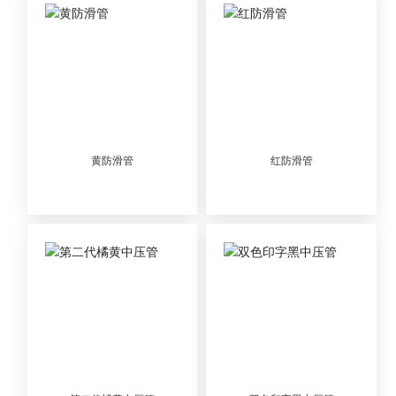
黄防滑管
红防滑管