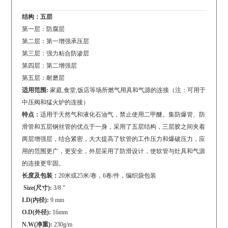
结构：五层
第一层：防腐层
第二层：第一增强承压层
第三层：强力粘合防渗层
第四层：第二增强层
第五层：耐磨层
适用范围:
家庭,食堂,饭店等场所燃气用具和气源的连接（注：可用于
中压阀和猛火炉的连接）
特点：
适用于天然气和液化石油气，禁止使用二甲醚。集防爆管、防
滑管和五层钢丝管的优点于一身，采用了五层结构，三层胶之间夹着
两层增强层，结合紧密，大大提高了软管的工作压力和爆破压力，应
用的范围更广，更安全，外层采用了防滑设计，使软管与灶具和气源
的连接更牢固。
长度及包装：
20米或25米/卷，6卷/件，编织袋包装
Size(尺寸):
3/8 "
I.D(内径):
9 mm
O.D(外径):
16mm
N.W(净重):
230g/m