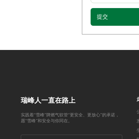
提交
瑞峰人一直在路上
实践着“雪峰”牌燃气软管“更安全、更放心”的承诺，
愿“雪峰”和安全与你同在。