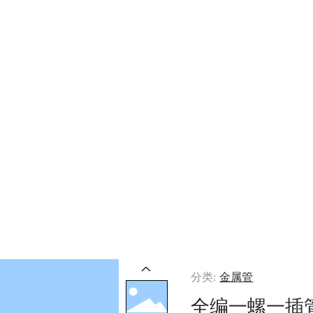
页
走进瑞峰
产品中心
新闻中心
服务支持
分类:
金属管
全编一螺一插