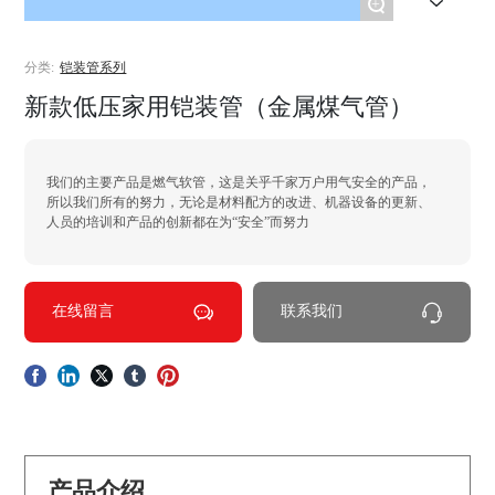
+
分类:
铠装管系列
新款低压家用铠装管（金属煤气管）
我们的主要产品是燃气软管，这是关乎千家万户用气安全的产品，
所以我们所有的努力，无论是材料配方的改进、机器设备的更新、
人员的培训和产品的创新都在为“安全”而努力
在线留言
联系我们
产品介绍