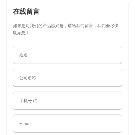
在线留言
如果您对我们的产品感兴趣，请给我们留言，我们会尽快
联系您！