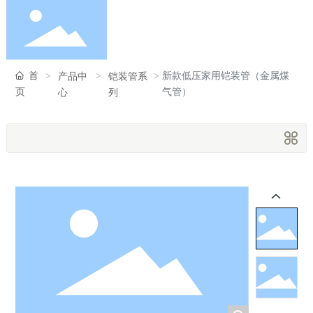
首页
首
新款低压家用铠装管（金属煤
产品中
铠装管系
页
气管）
心
列
走进瑞峰
产品中心
新闻中心
服务支持
联系我们