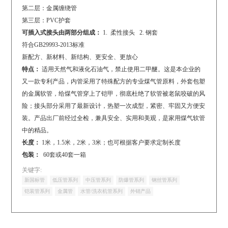
第二层：金属缠绕管
第三层：PVC护套
可插入式接头由两部分组成：
1. 柔性接头 2. 钢套
符合GB29993-2013标准
新配方、新材料、新结构、更安全、更放心
特点：
适用天然气和液化石油气，禁止使用二甲醚。这是本企业的
又一款专利产品，内管采用了特殊配方的专业煤气管原料，外套包塑
的金属软管，给煤气管穿上了铠甲，彻底杜绝了软管被老鼠咬破的风
险；接头部分采用了最新设计，热塑一次成型，紧密、牢固又方便安
装。产品出厂前经过全检，兼具安全、实用和美观，是家用煤气软管
中的精品。
长度：
1米，1.5米，2米，3米；也可根据客户要求定制长度
包装：
60套或40套一箱
关键字:
新国标管
低压管系列
中压管系列
防爆管系列
钢丝管系列
铠装管系列
金属管
水管/洗衣机管系列
外销产品