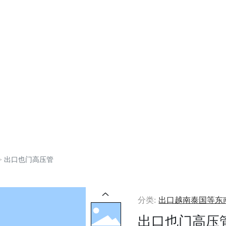
页
走进瑞峰
产品中心
新闻中心
服务支持
出口也门高压管
分类:
出口越南泰国等东
出口也门高压