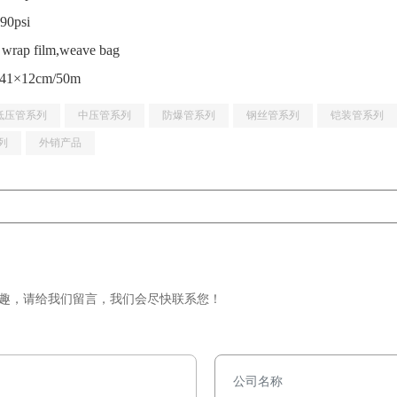
290psi
t wrap film,weave bag
41×12cm/50m
低压管系列
中压管系列
防爆管系列
钢丝管系列
铠装管系列
列
外销产品
趣，请给我们留言，我们会尽快联系您！