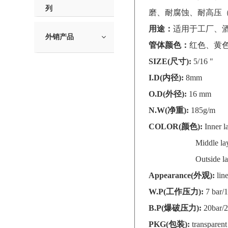
列
磨、耐腐蚀、耐高压（
用途：
适用于工厂、
外销产品
管体颜色：
红色、黄
SIZE(尺寸):
5/16 "
I.D(内径):
8mm
O.D(外径):
16 mm
N.W(净重):
185g/m
COLOR(颜色):
Inner 
Middle layer: we
Outside layer: or
Appearance(外观):
lin
W.P(工作压力):
7 bar/
B.P(爆破压力):
20bar/
PKG(包装):
transparen