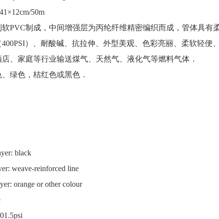
41×12cm/50m
软PVC制成，中间增强层为丙纶纤维精密编织而成，管体具有
400PSI）、耐酸碱、抗拉伸、外型美观、色彩亮丽、柔软轻便
酒店、家庭等行业输送煤气、天然气、液化气等燃料气体．
色、绿色，桔红色或黑色．
layer: black
ave-reinforced line
ange or other colour
e
101.5psi