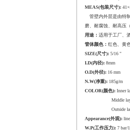
MEAS(包装尺寸):
41×
管壁内外层是由特制
磨、耐腐蚀、耐高压（
用途：
适用于工厂、
管体颜色：
红色、黄
SIZE(尺寸):
5/16 "
I.D(内径):
8mm
O.D(外径):
16 mm
N.W(净重):
185g/m
COLOR(颜色):
Inner 
Middle layer: we
Outside layer: or
Appearance(外观):
lin
W.P(工作压力):
7 bar/